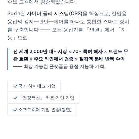
주요 고객에서 검증되었습니다.
Suxin은
사이버 물리 시스템(CPS)
을 핵심으로, 산업용
용접의 감지—판단—제어를 하나로 통합한 스마트 장비
를 구축합니다 —— 모든 용접기를 「연결」에서 「지
능」으로.
전 세계 2,000만 대+ 시장
×
70+ 특허 해자
×
브랜드 무
관 호환
×
주요 라인에서 검증
×
절감액 분배 반복 수익
—— 확장 가능한 플랫폼급 용접 지능화 기회.
국가 하이테크 기업
「전정특신」 작은 거인 기업
소프트웨어 기업 인증(쌍연)