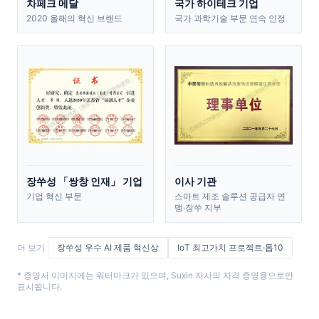
차페크 메달
국가 하이테크 기업
2020 올해의 혁신 브랜드
국가 과학기술 부문 연속 인정
장쑤성 「쌍창 인재」 기업
이사 기관
기업 혁신 부문
스마트 제조 솔루션 공급자 연
맹·장쑤 지부
더 보기
장쑤성 우수 AI 제품 혁신상
IoT 최고가치 프로젝트·톱10
* 증명서 이미지에는 워터마크가 있으며, Suxin 자사의 자격 증명용으로만
표시됩니다.