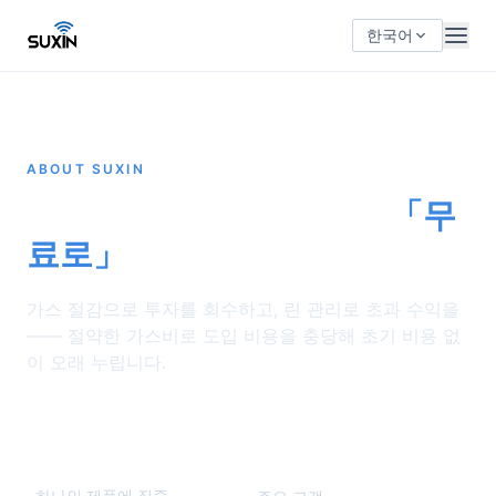
한국어
ABOUT SUXIN
전 세계 산업용 용접기를
「무
료로」
디지털 지능화합니다
가스 절감으로 투자를 회수하고, 린 관리로 초과 수익을
—— 절약한 가스비로 도입 비용을 충당해 초기 비용 없
이 오래 누립니다.
10
500+
년
하나의 제품에 집중