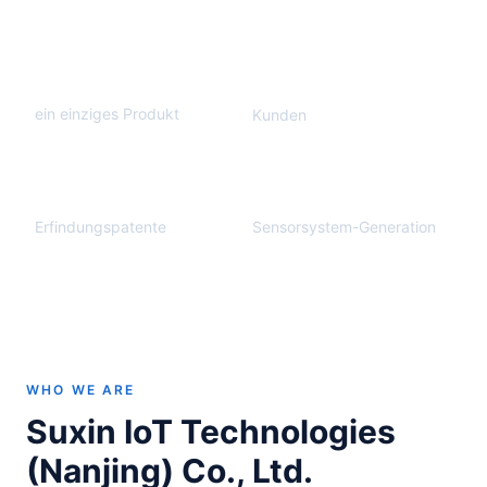
10
500+
Jahre
ein einziges Produkt
Kunden
70+
6
. Gen.
Erfindungspatente
Sensorsystem-Generation
WHO WE ARE
Suxin IoT Technologies
(Nanjing) Co., Ltd.