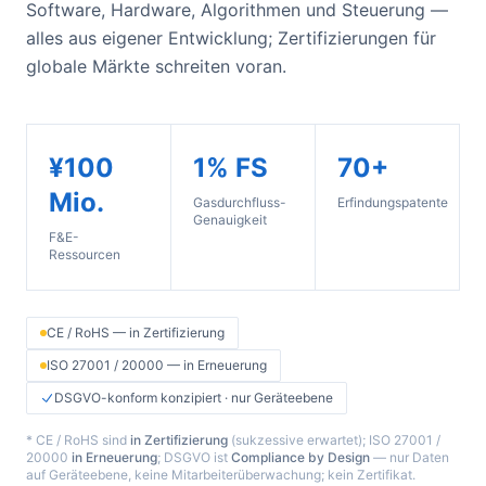
Software, Hardware, Algorithmen und Steuerung —
alles aus eigener Entwicklung; Zertifizierungen für
globale Märkte schreiten voran.
¥100
1% FS
70+
Mio.
Gasdurchfluss-
Erfindungspatente
Genauigkeit
F&E-
Ressourcen
CE / RoHS — in Zertifizierung
ISO 27001 / 20000 — in Erneuerung
DSGVO-konform konzipiert · nur Geräteebene
* CE / RoHS sind
in Zertifizierung
(sukzessive erwartet); ISO 27001 /
20000
in Erneuerung
; DSGVO ist
Compliance by Design
— nur Daten
auf Geräteebene, keine Mitarbeiterüberwachung; kein Zertifikat.