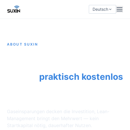
Deutsch
ABOUT SUXIN
Jedem
Industrieschweißgerät der
Welt —
praktisch kostenlos
— digitale Intelligenz
geben.
Gaseinsparungen decken die Investition, Lean-
Management bringt den Mehrwert — kein
Startkapital nötig, dauerhafter Nutzen.