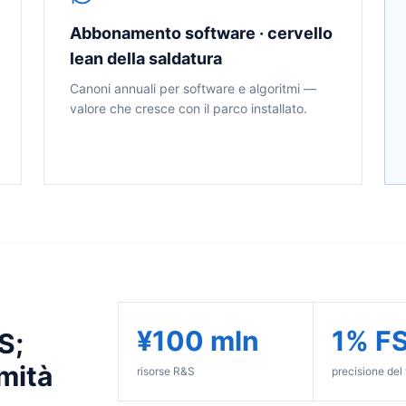
Abbonamento software · cervello
lean della saldatura
Canoni annuali per software e algoritmi —
valore che cresce con il parco installato.
¥100 mln
1% F
S;
rmità
risorse R&S
precisione del 