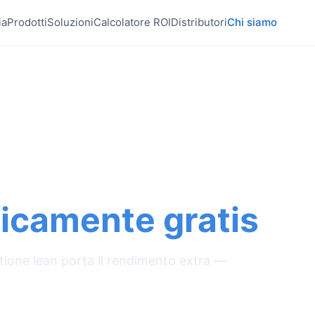
ia
Prodotti
Soluzioni
Calcolatore ROI
Distributori
Chi siamo
igenza digitale a
e industriale del
ticamente gratis
.
estione lean porta il rendimento extra —