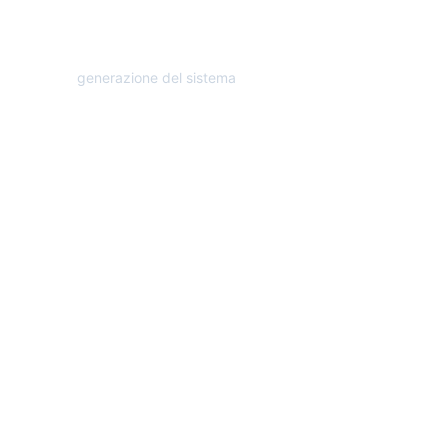
6
ª gen.
generazione del sistema