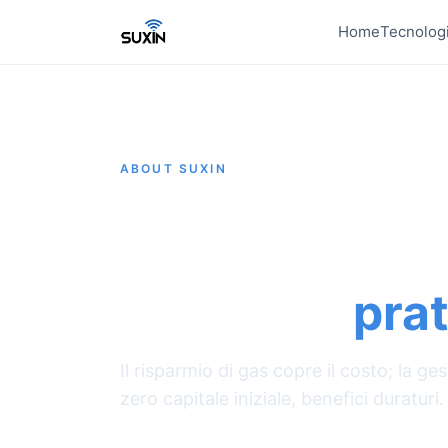
Home
Tecnolog
ABOUT SUXIN
Portare intell
ogni saldatric
mondo —
pra
Il risparmio di gas copre il costo; la g
zero capitale iniziale, benefici duraturi.