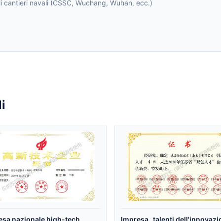
pali cantieri navali (CSSC, Wuchang, Wuhan, ecc.)
i
esa nazionale high-tech
Impresa „talenti dell'innovazi