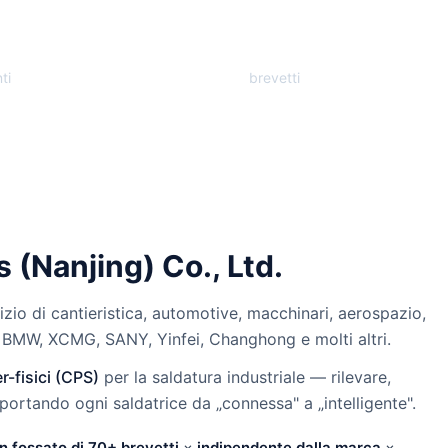
00+
70+
nti
brevetti
 (Nanjing) Co., Ltd.
izio di cantieristica, automotive, macchinari, aerospazio,
e BMW, XCMG, SANY, Yinfei, Changhong e molti altri.
r-fisici (CPS)
per la saldatura industriale — rilevare,
ortando ogni saldatrice da „connessa" a „intelligente".
n fossato di 70+ brevetti
×
indipendente dalla marca
×