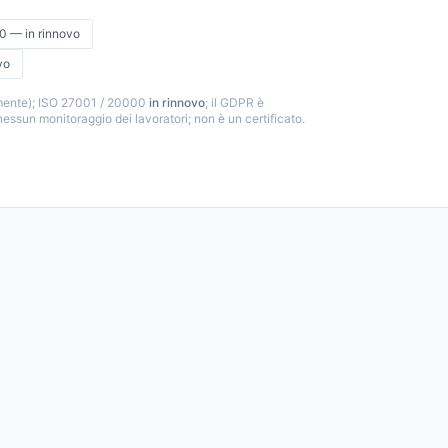
0 — in rinnovo
vo
mente); ISO 27001 / 20000
in rinnovo
; il GDPR è
 nessun monitoraggio dei lavoratori; non è un certificato.