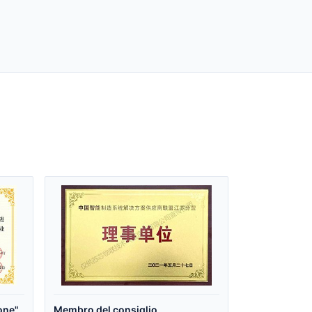
one"
Membro del consiglio