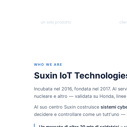
10
5
anni
un solo prodotto
clie
WHO WE ARE
Suxin IoT Technologies
Incubata nel 2016, fondata nel 2017. Al serv
nucleare e altro — validata su Honda, line
Al suo centro Suxin costruisce
sistemi cybe
decidere e controllare come un tutt'uno — p
Un mercato di oltre 20 mln di saldatrici
×
u