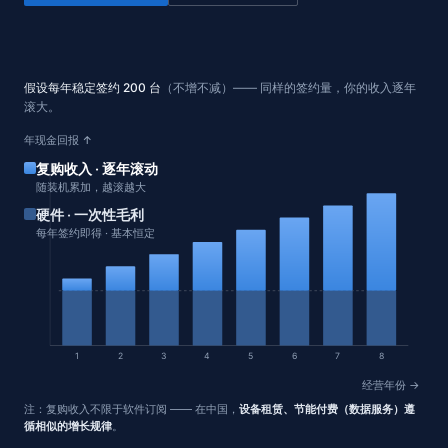
假设每年稳定签约 200 台
（不增不减）—— 同样的签约量，你的收入逐年
滚大。
年现金回报 ↑
复购收入 · 逐年滚动
随装机累加，越滚越大
硬件 · 一次性毛利
每年签约即得 · 基本恒定
1
2
3
4
5
6
7
8
经营年份 →
注：复购收入不限于软件订阅 —— 在中国，
设备租赁、节能付费（数据服务）遵
循相似的增长规律
。