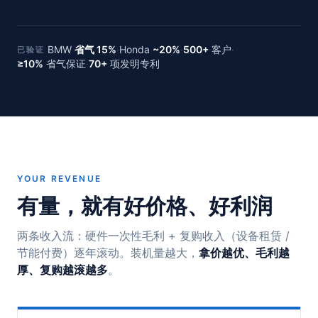
BMW
省气 15%
·
Honda
~20%
·
500+
客户
·
已验证
≥10%
省气保证
·
70+
项发明专利
YOUR REVENUE
有量，就有好价格、好利润
两条收入流：硬件一次性毛利 + 复购收入（设备租赁 /
节能付费）逐年滚动。装机量越大，
拿价越优、毛利越
厚、复购越滚越多
。