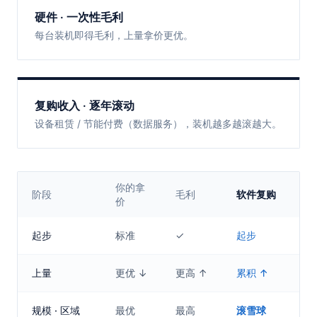
硬件 · 一次性毛利
每台装机即得毛利，上量拿价更优。
复购收入 · 逐年滚动
设备租赁 / 节能付费（数据服务），装机越多越滚越大。
你的拿
阶段
毛利
软件复购
价
起步
标准
✓
起步
上量
更优 ↓
更高 ↑
累积 ↑
规模 · 区域
最优
最高
滚雪球