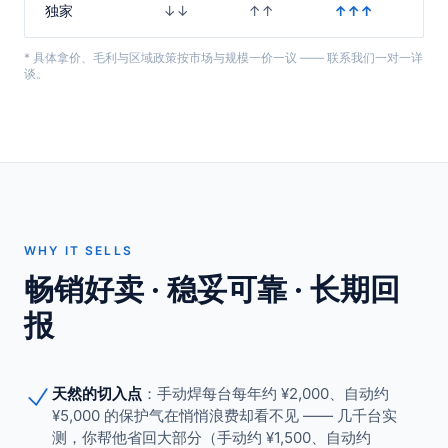
独家
↓↓
↑↑
↑↑↑
* 具体拿价、毛利与区域政策按市场与规模一价一议 —— 联系我们一对一详
谈。
WHY IT SELLS
畅销好卖 · 稳妥可靠 · 长期回
报
天然的切入点
：手动焊每台每年约 ¥2,000、自动约
¥5,000 的保护气在悄悄浪费却看不见 —— 几千台实
测，你帮他省回大部分（手动约 ¥1,500、自动约